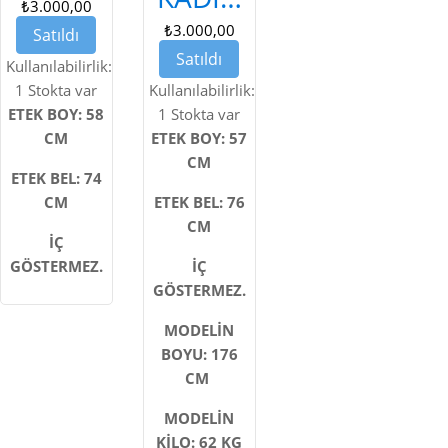
DESENLI
₺3.000,00
ÖZEL
ŞIK
₺3.000,00
Satıldı
DIKIM
KADIN
Satıldı
Kullanılabilirlik:
ETEK
ÖZEL
1 Stokta var
Kullanılabilirlik:
ETEK BOY: 58
DIKIM
1 Stokta var
CM
ETEK BOY: 57
ETEK
CM
ETEK BEL: 74
CM
ETEK BEL: 76
CM
İÇ
GÖSTERMEZ.
İÇ
GÖSTERMEZ.
MODELİN
BOYU: 176
CM
MODELİN
KİLO: 62 KG