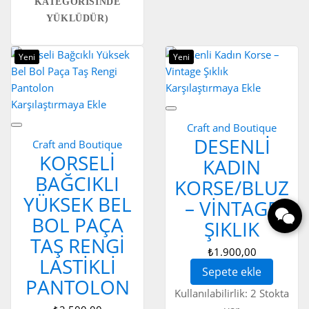
KATEGORİSİNDE
YÜKLÜDÜR)
Yeni
Yeni
Karşılaştırmaya Ekle
Karşılaştırmaya Ekle
Craft and Boutique
DESENLI
Craft and Boutique
KORSELI
KADIN
BAĞCIKLI
KORSE/BLUZ
YÜKSEK BEL
– VINTAGE
BOL PAÇA
ŞIKLIK
TAŞ RENGI
₺1.900,00
LASTIKLI
Sepete ekle
PANTOLON
Kullanılabilirlik:
2 Stokta