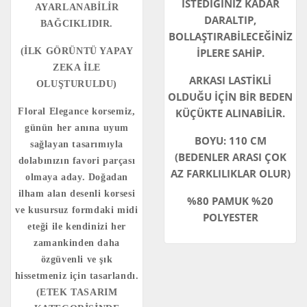
İSTEDİĞİNİZ KADAR
AYARLANABİLİR
DARALTIP,
BAĞCIKLIDIR.
BOLLAŞTIRABİLECEĞİNİZ
(İLK GÖRÜNTÜ YAPAY
İPLERE SAHİP.
ZEKA İLE
ARKASI LASTİKLİ
OLUŞTURULDU)
OLDUĞU İÇİN BİR BEDEN
Floral Elegance korsemiz,
KÜÇÜKTE ALINABİLİR.
günün her anına uyum
BOYU: 110 CM
sağlayan tasarımıyla
(BEDENLER ARASI ÇOK
dolabınızın favori parçası
AZ FARKLILIKLAR OLUR)
olmaya aday. Doğadan
ilham alan desenli korsesi
%80 PAMUK %20
ve kusursuz formdaki midi
POLYESTER
eteği ile kendinizi her
zamankinden daha
özgüvenli ve şık
hissetmeniz için tasarlandı.
(ETEK TASARIM