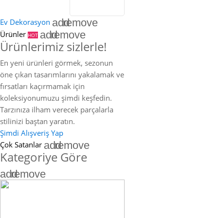
add
remove
Ev Dekorasyon
add
remove
Ürünler
HOT
Ürünlerimiz sizlerle!
En yeni ürünleri görmek, sezonun
öne çıkan tasarımlarını yakalamak ve
fırsatları kaçırmamak için
koleksiyonumuzu şimdi keşfedin.
Tarzınıza ilham verecek parçalarla
stilinizi baştan yaratın.
Şimdi Alışveriş Yap
add
remove
Çok Satanlar
Kategoriye Göre
add
remove