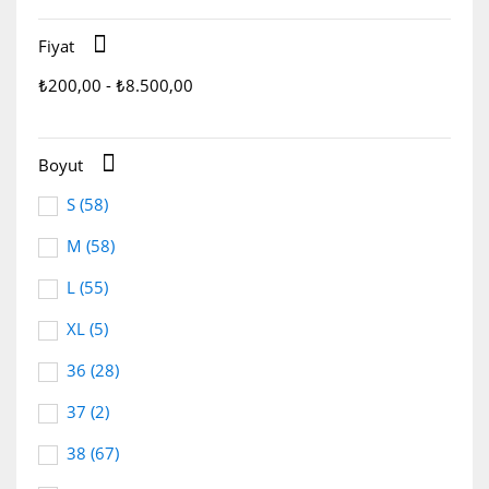

Fiyat
₺200,00 - ₺8.500,00

Boyut
S
(58)
M
(58)
L
(55)
XL
(5)
36
(28)
37
(2)
38
(67)