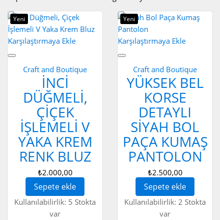
Yeni
Yeni
Karşılaştırmaya Ekle
Karşılaştırmaya Ekle
Craft and Boutique
Craft and Boutique
İNCI
YÜKSEK BEL
DÜĞMELI,
KORSE
ÇIÇEK
DETAYLI
İŞLEMELI V
SIYAH BOL
YAKA KREM
PAÇA KUMAŞ
RENK BLUZ
PANTOLON
₺2.000,00
₺2.500,00
Sepete ekle
Sepete ekle
Kullanılabilirlik:
5 Stokta
Kullanılabilirlik:
2 Stokta
var
var