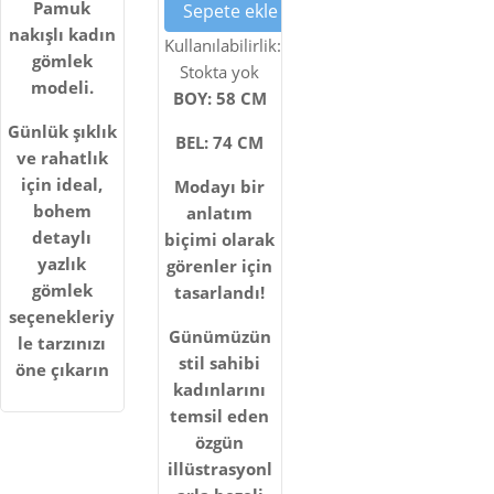
YÜKSEK
Pamuk
Sepete ekle
BEL
nakışlı kadın
Kullanılabilirlik:
gömlek
KADIN
Stokta yok
modeli.
BOY: 58 CM
ÇAN
Günlük şıklık
TASARIM
BEL: 74 CM
ve rahatlık
ETEK
için ideal,
Modayı bir
bohem
anlatım
detaylı
biçimi olarak
yazlık
görenler için
gömlek
tasarlandı!
seçenekleriy
Günümüzün
le tarzınızı
stil sahibi
öne çıkarın
kadınlarını
temsil eden
özgün
illüstrasyonl