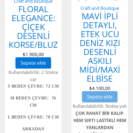
Craft and Boutique
FLORAL
Craft and Boutique
MAVI İPLI
ELEGANCE:
DETAYLI,
ÇIÇEK
ETEK UCU
DESENLI
DENIZ KIZI
KORSE/BLUZ
DESENLI
₺1.900,00
ASKILI
Sepete ekle
MIDI/MAXI
Kullanılabilirlik:
2 Stokta
ELBISE
var
S BEDEN ÇEVRE: 72 CM
₺4.100,00
Sepete ekle
M BEDEN ÇEVRE: 76
CM
Kullanılabilirlik:
Stokta yok
ÇOK RAHAT BİR KALIP.
L BEDEN ÇEVRE: 78 CM
HEM SIRTI LASTİKLİ HEM
YANLARDAN
ARKADAN