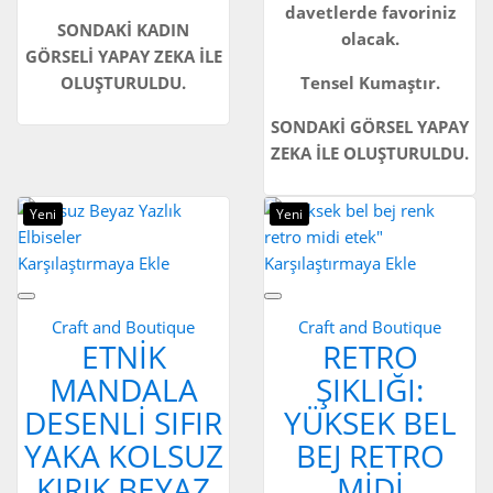
davetlerde favoriniz
SONDAKİ KADIN
olacak.
GÖRSELİ YAPAY ZEKA İLE
OLUŞTURULDU.
Tensel Kumaştır.
SONDAKİ GÖRSEL YAPAY
ZEKA İLE OLUŞTURULDU.
Yeni
Yeni
Karşılaştırmaya Ekle
Karşılaştırmaya Ekle
Craft and Boutique
Craft and Boutique
ETNIK
RETRO
MANDALA
ŞIKLIĞI:
DESENLI SIFIR
YÜKSEK BEL
YAKA KOLSUZ
BEJ RETRO
KIRIK BEYAZ
MIDI