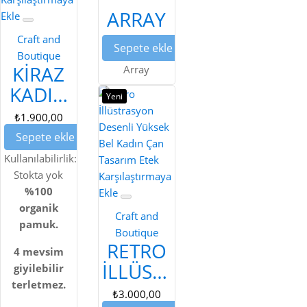
ARRAY
Ekle
Craft and
Sepete ekle
Boutique
KIRAZ
Array
KADIN
Yeni
GÖMLEK
₺1.900,00
Sepete ekle
Kullanılabilirlik:
Stokta yok
Karşılaştırmaya
%100
Ekle
organik
Craft and
pamuk.
Boutique
RETRO
4 mevsim
İLLÜSTRASYON
giyilebilir
terletmez.
DESENLI
₺3.000,00