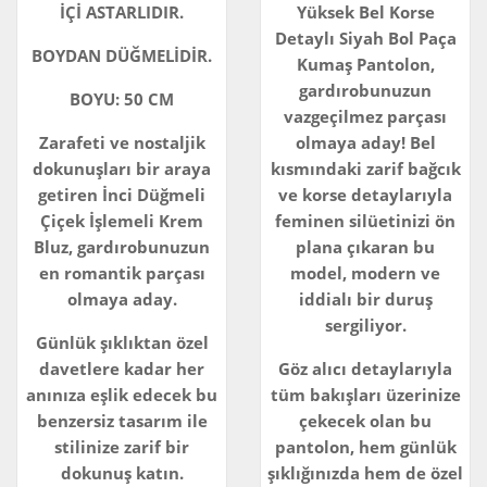
İÇİ ASTARLIDIR.
Yüksek Bel Korse
Detaylı Siyah Bol Paça
BOYDAN DÜĞMELİDİR.
Kumaş Pantolon,
gardırobunuzun
BOYU: 50 CM
vazgeçilmez parçası
Zarafeti ve nostaljik
olmaya aday! Bel
dokunuşları bir araya
kısmındaki zarif bağcık
getiren İnci Düğmeli
ve korse detaylarıyla
Çiçek İşlemeli Krem
feminen silüetinizi ön
Bluz, gardırobunuzun
plana çıkaran bu
en romantik parçası
model, modern ve
olmaya aday.
iddialı bir duruş
sergiliyor.
Günlük şıklıktan özel
davetlere kadar her
Göz alıcı detaylarıyla
anınıza eşlik edecek bu
tüm bakışları üzerinize
benzersiz tasarım ile
çekecek olan bu
stilinize zarif bir
pantolon, hem günlük
dokunuş katın.
şıklığınızda hem de özel