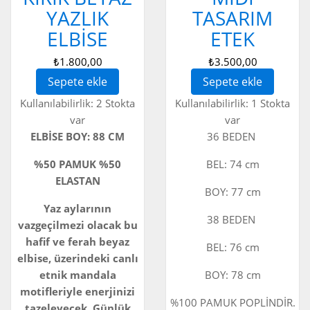
YAZLIK
TASARIM
ELBISE
ETEK
₺1.800,00
₺3.500,00
Sepete ekle
Sepete ekle
Kullanılabilirlik:
2 Stokta
Kullanılabilirlik:
1 Stokta
var
var
ELBİSE BOY: 88 CM
36 BEDEN
%50 PAMUK %50
BEL: 74 cm
ELASTAN
BOY: 77 cm
Yaz aylarının
38 BEDEN
vazgeçilmezi olacak bu
hafif ve ferah beyaz
BEL: 76 cm
elbise, üzerindeki canlı
etnik mandala
BOY: 78 cm
motifleriyle enerjinizi
%100 PAMUK POPLİNDİR.
tazeleyecek. Günlük