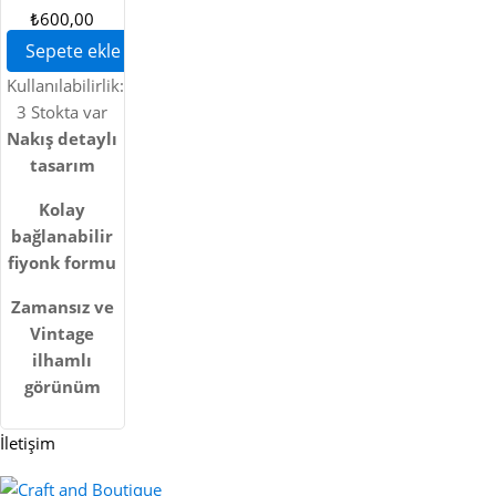
DETAYLI
₺600,00
YAKALIK
Sepete ekle
Kullanılabilirlik:
3 Stokta var
Nakış detaylı
tasarım
Kolay
bağlanabilir
fiyonk formu
Zamansız ve
Vintage
ilhamlı
görünüm
İletişim