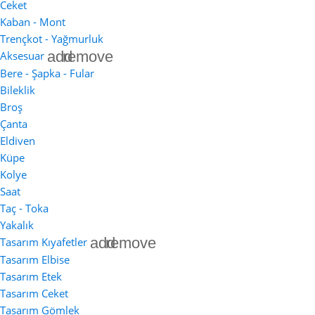
Ceket
Kaban - Mont
Trençkot - Yağmurluk
add
remove
Aksesuar
Bere - Şapka - Fular
Bileklik
Broş
Çanta
Eldiven
Küpe
Kolye
Saat
Taç - Toka
Yakalık
add
remove
Tasarım Kıyafetler
Tasarım Elbise
Tasarım Etek
Tasarım Ceket
Tasarım Gömlek