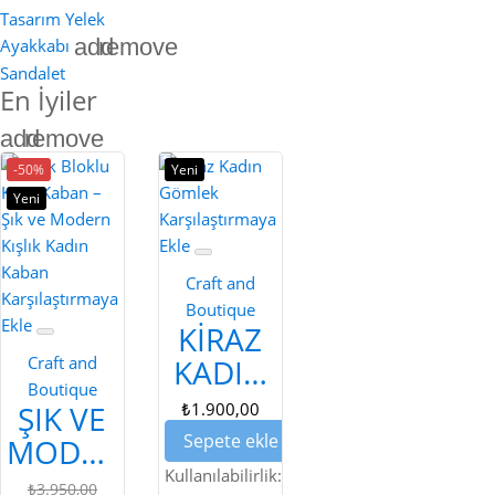
Tasarım Yelek
add
remove
Ayakkabı
Sandalet
En İyiler
add
remove
-50%
Yeni
Yeni
Karşılaştırmaya
Ekle
Craft and
Karşılaştırmaya
Boutique
Ekle
KIRAZ
Craft and
KADIN
Boutique
GÖMLEK
ŞIK VE
₺1.900,00
Sepete ekle
MODERN
RENK
Kullanılabilirlik:
₺3.950,00