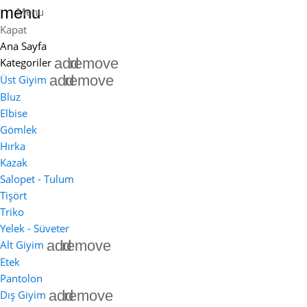
menu
Menu
Kapat
Ana Sayfa
add
remove
Kategoriler
add
remove
Üst Giyim
Bluz
Elbise
Gömlek
Hırka
Kazak
Salopet - Tulum
Tişört
Triko
Yelek - Süveter
add
remove
Alt Giyim
Etek
Pantolon
add
remove
Dış Giyim