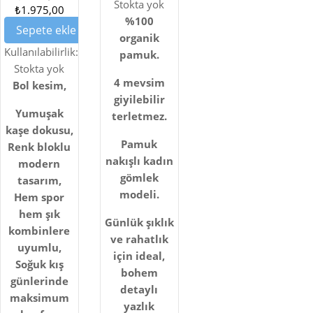
Stokta yok
BLOKLU
₺1.975,00
%100
Sepete ekle
KAŞE
organik
KABAN
Kullanılabilirlik:
pamuk.
Stokta yok
– YEŞIL,
4 mevsim
Bol kesim,
SIYAH
giyilebilir
VE GRI
Yumuşak
terletmez.
kaşe dokusu,
Pamuk
Renk bloklu
nakışlı kadın
modern
gömlek
tasarım,
modeli.
Hem spor
hem şık
Günlük şıklık
kombinlere
ve rahatlık
uyumlu,
için ideal,
Soğuk kış
bohem
günlerinde
detaylı
maksimum
yazlık