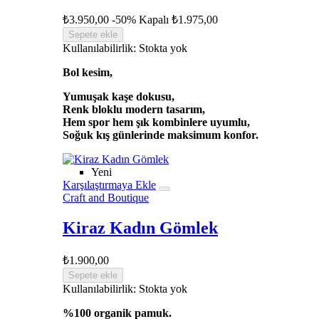
₺3.950,00
-50%
Kapalı
₺1.975,00
Sepete ekle
Kullanılabilirlik:
Stokta yok
Bol kesim,
Yumuşak kaşe dokusu,
Renk bloklu modern tasarım,
Hem spor hem şık kombinlere uyumlu,
Soğuk kış günlerinde maksimum konfor.
Yeni
Karşılaştırmaya Ekle
Craft and Boutique
Kiraz Kadın Gömlek
₺1.900,00
Sepete ekle
Kullanılabilirlik:
Stokta yok
%100 organik pamuk.