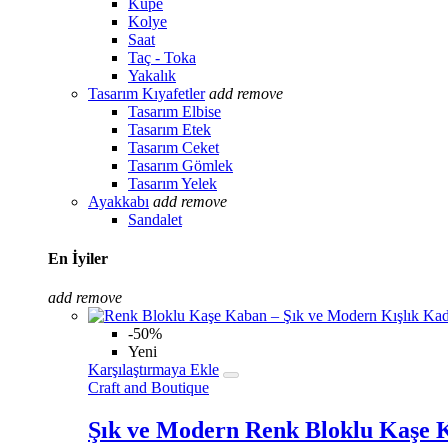
Küpe
Kolye
Saat
Taç - Toka
Yakalık
Tasarım Kıyafetler
add
remove
Tasarım Elbise
Tasarım Etek
Tasarım Ceket
Tasarım Gömlek
Tasarım Yelek
Ayakkabı
add
remove
Sandalet
En İyiler
add
remove
-50%
Yeni
Karşılaştırmaya Ekle
Craft and Boutique
Şık ve Modern Renk Bloklu Kaşe Ka