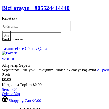
Bizi arayın +905524414440
Kapat (x)
Ara
Popüler aramalar
Tasarım elbise
Gömlek
Çanta
Wishlist
Alışveriş Sepeti
Sepetinizde ürün yok. Sevdiğiniz ürünleri eklemeye başlayın!
Alışver
0 öğe
₺0,00
Kargolama
Toplam
₺0,00
Sepeti Gör
Ödeme Yap
Shopping Cart
₺0,00