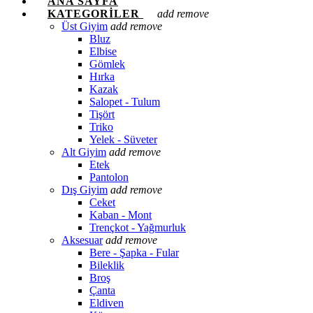
ANA SAYFA
KATEGORILER
add
remove
Üst Giyim
add
remove
Bluz
Elbise
Gömlek
Hırka
Kazak
Salopet - Tulum
Tişört
Triko
Yelek - Süveter
Alt Giyim
add
remove
Etek
Pantolon
Dış Giyim
add
remove
Ceket
Kaban - Mont
Trençkot - Yağmurluk
Aksesuar
add
remove
Bere - Şapka - Fular
Bileklik
Broş
Çanta
Eldiven