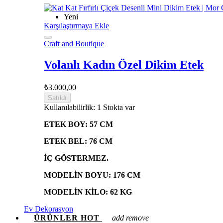
Yeni
Karşılaştırmaya Ekle
Craft and Boutique
Volanlı Kadın Özel Dikim Etek
₺3.000,00
Satıldı
Kullanılabilirlik:
1 Stokta var
ETEK BOY: 57 CM
ETEK BEL: 76 CM
İÇ GÖSTERMEZ.
MODELİN BOYU: 176 CM
MODELİN KİLO: 62 KG
Ev Dekorasyon
ÜRÜNLER
HOT
add
remove