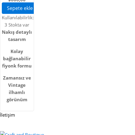
YAKALIK
Sepete ekle
Kullanılabilirlik:
3 Stokta var
Nakış detaylı
tasarım
Kolay
bağlanabilir
fiyonk formu
Zamansız ve
Vintage
ilhamlı
görünüm
İletişim