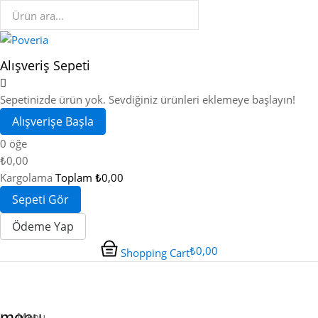
Alışveriş Sepeti
Sepetinizde ürün yok. Sevdiğiniz ürünleri eklemeye başlayın!
Alışverişe Başla
0 öğe
₺0,00
Kargolama
Toplam
₺0,00
Sepeti Gör
Ödeme Yap
₺0,00
Shopping Cart
menu
Menu