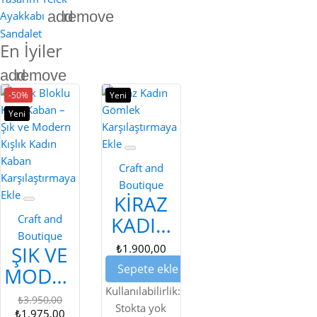
add
remove
Ayakkabı
Sandalet
En İyiler
add
remove
-50%
Yeni
Yeni
Karşılaştırmaya
Ekle
Craft and
Karşılaştırmaya
Boutique
Ekle
KIRAZ
Craft and
KADIN
Boutique
GÖMLEK
ŞIK VE
₺1.900,00
Sepete ekle
MODERN
RENK
Kullanılabilirlik:
₺3.950,00
Stokta yok
₺1.975,00