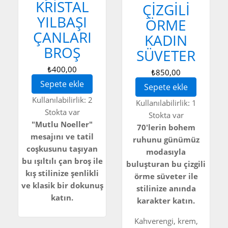
KRISTAL
ÇIZGILI
YILBAŞI
ÖRME
ÇANLARI
KADIN
BROŞ
SÜVETER
₺400,00
₺850,00
Sepete ekle
Sepete ekle
Kullanılabilirlik:
2
Kullanılabilirlik:
1
Stokta var
Stokta var
"Mutlu Noeller"
70'lerin bohem
mesajını ve tatil
ruhunu günümüz
coşkusunu taşıyan
modasıyla
bu ışıltılı çan broş ile
buluşturan bu çizgili
kış stilinize şenlikli
örme süveter ile
ve klasik bir dokunuş
stilinize anında
katın.
karakter katın.
Kahverengi, krem,