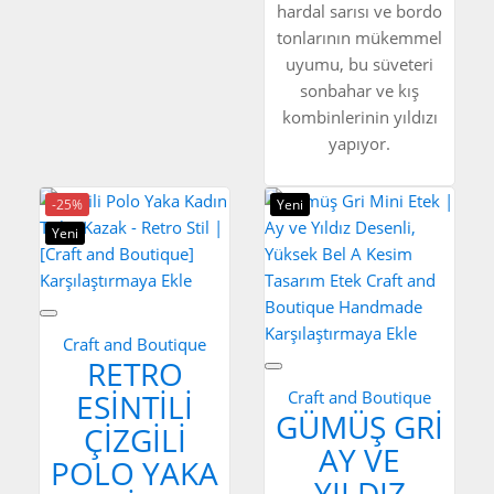
hardal sarısı ve bordo
tonlarının mükemmel
uyumu, bu süveteri
sonbahar ve kış
kombinlerinin yıldızı
yapıyor.
-25%
Yeni
Yeni
Karşılaştırmaya Ekle
Karşılaştırmaya Ekle
Craft and Boutique
RETRO
ESINTILI
Craft and Boutique
GÜMÜŞ GRI
ÇIZGILI
AY VE
POLO YAKA
YILDIZ