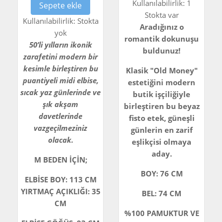
Kullanılabilirlik:
1
Sepete ekle
Stokta var
Kullanılabilirlik:
Stokta
Aradığınız o
yok
romantik dokunuşu
50’li yılların ikonik
buldunuz!
zarafetini modern bir
kesimle birleştiren bu
Klasik "Old Money"
puantiyeli midi elbise,
estetiğini modern
sıcak yaz günlerinde ve
butik işçiliğiyle
şık akşam
birleştiren bu beyaz
davetlerinde
fisto etek, güneşli
vazgeçilmeziniz
günlerin en zarif
olacak.
eşlikçisi olmaya
aday.
M BEDEN İÇİN;
BOY: 76 CM
ELBİSE BOY: 113 CM
YIRTMAÇ AÇIKLIĞI: 35
BEL: 74 CM
CM
%100 PAMUKTUR VE