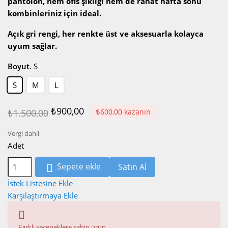
pantolon, hem ofis şıklığı hem de rahat hafta sonu
kombinleriniz için ideal.
Açık gri rengi, her renkte üst ve aksesuarla kolayca
uyum sağlar.
Boyut
.
S
S
M
L
₺900,00
₺600,00 kazanın
₺1.500,00
Vergi dahil
Adet
Sepete ekle
Satın Al

İstek Listesine Ekle
Karşılaştırmaya Ekle

Farklı seçeneklere sahip ürün