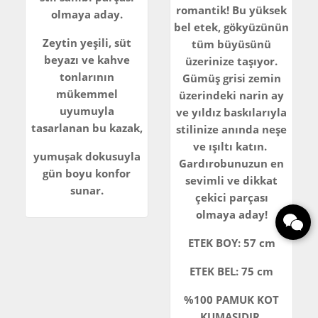
romantik! Bu yüksek
olmaya aday.
bel etek, gökyüzünün
Zeytin yeşili, süt
tüm büyüsünü
beyazı ve kahve
üzerinize taşıyor.
tonlarının
Gümüş grisi zemin
mükemmel
üzerindeki narin ay
uyumuyla
ve yıldız baskılarıyla
tasarlanan bu kazak,
stilinize anında neşe
ve ışıltı katın.
yumuşak dokusuyla
Gardırobunuzun en
gün boyu konfor
sevimli ve dikkat
sunar.
çekici parçası
olmaya aday!
ETEK BOY: 57 cm
ETEK BEL: 75 cm
%100 PAMUK KOT
KUMAŞIDIR.