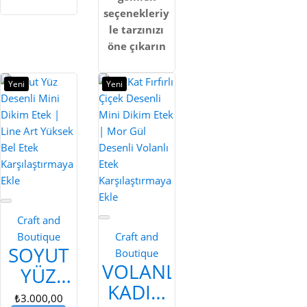
seçenekleriy
le tarzınızı
öne çıkarın
Yeni
Yeni
Karşılaştırmaya
Ekle
Karşılaştırmaya
Ekle
Craft and
Boutique
Craft and
SOYUT
Boutique
VOLANLI
YÜZ
KADIN
DESENLI
₺3.000,00