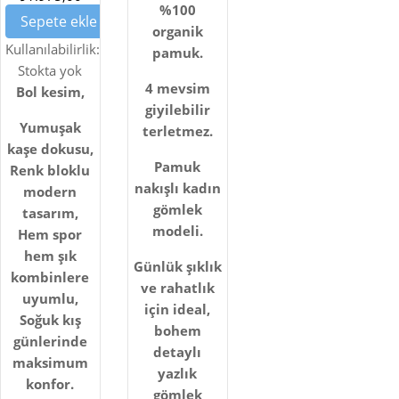
BLOKLU
%100
Sepete ekle
KAŞE
organik
KABAN
Kullanılabilirlik:
pamuk.
Stokta yok
– YEŞIL,
4 mevsim
Bol kesim,
SIYAH
giyilebilir
VE GRI
Yumuşak
terletmez.
kaşe dokusu,
Pamuk
Renk bloklu
nakışlı kadın
modern
gömlek
tasarım,
modeli.
Hem spor
hem şık
Günlük şıklık
kombinlere
ve rahatlık
uyumlu,
için ideal,
Soğuk kış
bohem
günlerinde
detaylı
maksimum
yazlık
konfor.
gömlek