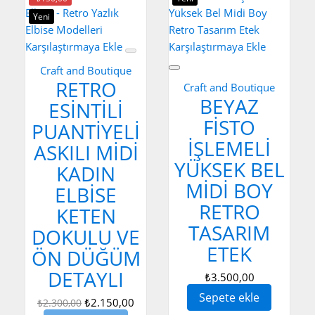
Yeni
Karşılaştırmaya Ekle
Karşılaştırmaya Ekle
Craft and Boutique
RETRO
Craft and Boutique
BEYAZ
ESINTILI
FISTO
PUANTIYELI
İŞLEMELI
ASKILI MIDI
YÜKSEK BEL
KADIN
MIDI BOY
ELBISE
RETRO
KETEN
TASARIM
DOKULU VE
ETEK
ÖN DÜĞÜM
DETAYLI
₺3.500,00
Sepete ekle
₺2.150,00
₺2.300,00