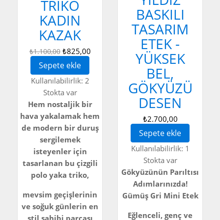
TRIKO
BASKILI
KADIN
TASARIM
KAZAK
ETEK -
₺825,00
₺1.100,00
YÜKSEK
Sepete ekle
BEL,
Kullanılabilirlik:
2
GÖKYÜZÜ
Stokta var
DESEN
Hem nostaljik bir
hava yakalamak hem
₺2.700,00
de modern bir duruş
Sepete ekle
sergilemek
Kullanılabilirlik:
1
isteyenler için
Stokta var
tasarlanan bu çizgili
Gökyüzünün Parıltısı
polo yaka triko,
Adımlarınızda!
mevsim geçişlerinin
Gümüş Gri Mini Etek
ve soğuk günlerin en
Eğlenceli, genç ve
stil sahibi parçası