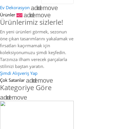
add
remove
Ev Dekorasyon
add
remove
Ürünler
HOT
Ürünlerimiz sizlerle!
En yeni ürünleri görmek, sezonun
öne çıkan tasarımlarını yakalamak ve
fırsatları kaçırmamak için
koleksiyonumuzu şimdi keşfedin.
Tarzınıza ilham verecek parçalarla
stilinizi baştan yaratın.
Şimdi Alışveriş Yap
add
remove
Çok Satanlar
Kategoriye Göre
add
remove