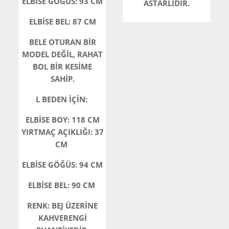
ELBİSE GÖĞÜS: 93 CM
ASTARLIDIR.
ELBİSE BEL: 87 CM
BELE OTURAN BİR
MODEL DEĞİL, RAHAT
BOL BİR KESİME
SAHİP.
L BEDEN İÇİN:
ELBİSE BOY: 118 CM
YIRTMAÇ AÇIKLIĞI: 37
CM
ELBİSE GÖĞÜS: 94 CM
ELBİSE BEL: 90 CM
RENK: BEJ ÜZERİNE
KAHVERENGİ