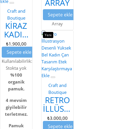
ARRAY
Ekle
Craft and
Sepete ekle
Boutique
KIRAZ
Array
KADIN
Yeni
GÖMLEK
₺1.900,00
Sepete ekle
Kullanılabilirlik:
Stokta yok
Karşılaştırmaya
%100
Ekle
organik
Craft and
pamuk.
Boutique
RETRO
4 mevsim
İLLÜSTRASYON
giyilebilir
terletmez.
DESENLI
₺3.000,00
YÜKSEK
Pamuk
Sepete ekle