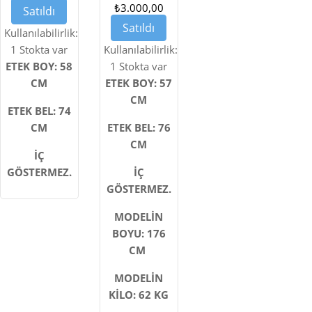
ÖZEL
ŞIK
₺3.000,00
Satıldı
DIKIM
KADIN
Satıldı
Kullanılabilirlik:
ETEK
ÖZEL
1 Stokta var
Kullanılabilirlik:
ETEK BOY: 58
DIKIM
1 Stokta var
CM
ETEK BOY: 57
ETEK
CM
ETEK BEL: 74
CM
ETEK BEL: 76
CM
İÇ
GÖSTERMEZ.
İÇ
GÖSTERMEZ.
MODELİN
BOYU: 176
CM
MODELİN
KİLO: 62 KG