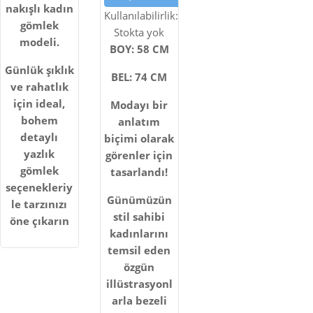
BEL
nakışlı kadın
Kullanılabilirlik:
gömlek
KADIN
Stokta yok
modeli.
BOY: 58 CM
ÇAN
Günlük şıklık
TASARIM
BEL: 74 CM
ve rahatlık
ETEK
için ideal,
Modayı bir
bohem
anlatım
detaylı
biçimi olarak
yazlık
görenler için
gömlek
tasarlandı!
seçenekleriy
Günümüzün
le tarzınızı
stil sahibi
öne çıkarın
kadınlarını
temsil eden
özgün
illüstrasyonl
arla bezeli