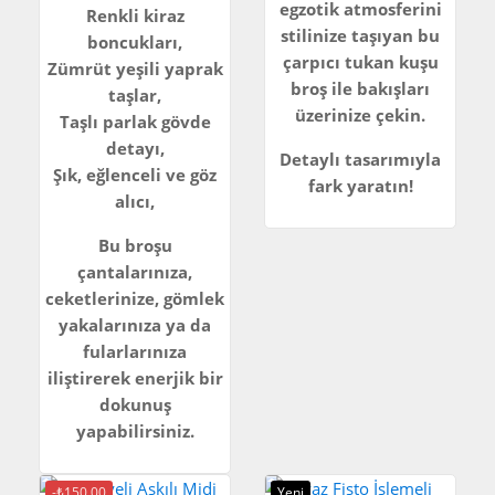
egzotik atmosferini
Renkli kiraz
stilinize taşıyan bu
boncukları,
çarpıcı tukan kuşu
Zümrüt yeşili yaprak
broş ile bakışları
taşlar,
üzerinize çekin.
Taşlı parlak gövde
detayı,
Detaylı tasarımıyla
Şık, eğlenceli ve göz
fark yaratın!
alıcı,
Bu broşu
çantalarınıza,
ceketlerinize, gömlek
yakalarınıza ya da
fularlarınıza
iliştirerek enerjik bir
dokunuş
yapabilirsiniz.
-₺150,00
Yeni