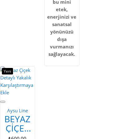
bu mini
etek,
enerjinizi ve
sanatsal
yönünüzü
dışa
vurmanızı
sağlayacak.
Yeni
Karşılaştırmaya
Ekle
Aysu Line
BEYAZ
ÇIÇEK
DETAYLI
₺600,00