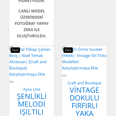
PUANTİYEDİR.
CANLI MODEL
ÜZERİNDEKİ
FOTOĞRAF YAPAY
ZEKA İLE
OLUŞTURULDU.
Yeni
Yeni
Karşılaştırmaya Ekle
Karşılaştırmaya Ekle
Craft and Boutique
VINTAGE
Aysu Line
ŞENLIKLI
DOKULU
MELODI
FIRFIRLI
IŞILTILI
YAKA