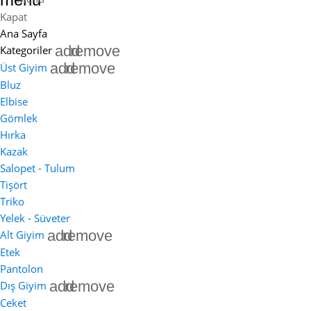
Kapat
Ana Sayfa
add
remove
Kategoriler
add
remove
Üst Giyim
Bluz
Elbise
Gömlek
Hırka
Kazak
Salopet - Tulum
Tişört
Triko
Yelek - Süveter
add
remove
Alt Giyim
Etek
Pantolon
add
remove
Dış Giyim
Ceket