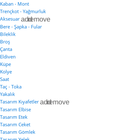
Kaban - Mont
Trençkot - Yağmurluk
add
remove
Aksesuar
Bere - Şapka - Fular
Bileklik
Broş
Çanta
Eldiven
Küpe
Kolye
Saat
Taç - Toka
Yakalık
add
remove
Tasarım Kıyafetler
Tasarım Elbise
Tasarım Etek
Tasarım Ceket
Tasarım Gömlek
Tasarım Yelek