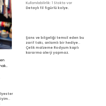
Kullanılabilirlik:
1 Stokta var
Detaylı fil figürlü kolye.
Şans ve bilgeliği temsil eden bu
zarif takı, anlamlı bir hediye
seçeneğidir.
Çelik malzeme Rodyum kaplı
kararma alerji yapmaz.
len
alı
r
olyester
giyim
k