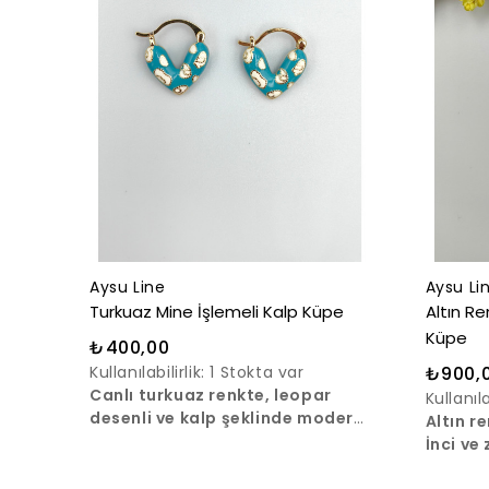
Aysu Line
Aysu Li
Turkuaz Mine İşlemeli Kalp Küpe
Altın Re
Küpe
₺400,00
Kullanılabilirlik:
1 Stokta var
₺900,
Canlı turkuaz renkte, leopar
Kullanıla
desenli ve kalp şeklinde modern
Altın r
mine küpeler.
İnci ve
Hafif y