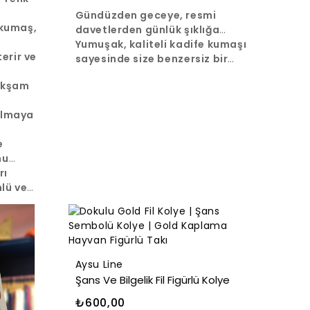
Gündüzden geceye, resmi
 kumaş,
davetlerden günlük şıklığa
kadar her ortama kolayca
Yumuşak, kaliteli kadife kumaşı
erir ve
adapte olan bu etek, zarafet ve
sayesinde size benzersiz bir
rahatlığı bir araya getiriyor.
konfor sunarken, yüksek beli ve
 akşam
kusursuz A kesimi ile silüetinizi
ince ve uzun gösterir.
olmaya
e
nu
le
rı
lü ve
boyu
.
Aysu Line
Şans Ve Bilgelik Fil Figürlü Kolye
₺600,00