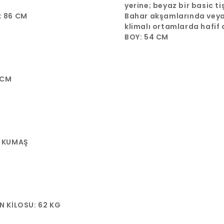
yerine; beyaz bir basic ti
 86 CM
keten bir gömlek veya inc
Bahar akşamlarında vey
bluz üzerine tercih edere
klimalı ortamlarda hafif
stilinizi zenginleştirebilir
bir tamamlayıcı arayanla
BOY: 54 CM
idealdir.
 CM
 KUMAŞ
N KİLOSU: 62 KG