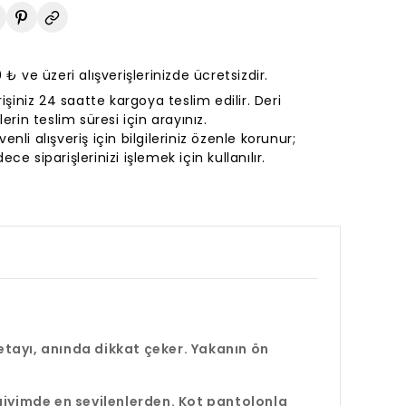
ve konf
Çok Yön
Hem kla
modern 
Klasik 
kolayca
modern
₺ ve üzeri alışverişlerinizde ücretsizdir.
tanışın!
Bu ekos
rişiniz 24 saatte kargoya teslim edilir. Deri
düğmeli
lerin teslim süresi için arayınız.
gardır
Geçmişi
enli alışveriş için bilgileriniz özenle korunur;
zamansı
günümüz
ece siparişlerinizi işlemek için kullanılır.
de dina
birleşti
katacak
her ort
üzeriniz
etayı, anında dikkat çeker. Yakanın ön
iyimde en sevilenlerden. Kot pantolonla