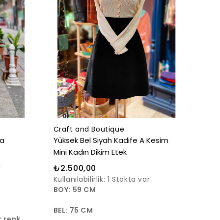
Craft and Boutique
ka
Yüksek Bel Siyah Kadife A Kesim
Mini Kadın Dikim Etek
r
₺2.500,00
Kullanılabilirlik:
1 Stokta var
BOY: 59 CM
BEL: 75 CM
r renk