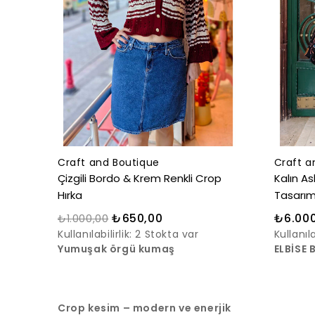
Craft and Boutique
Craft a
Çizgili Bordo & Krem Renkli Crop
Kalın As
Hırka
Tasarım
₺650,00
₺6.000
₺1.000,00
Kullanılabilirlik:
2 Stokta var
Kullanıla
Yumuşak örgü kumaş
ELBİSE 
Crop kesim – modern ve enerjik