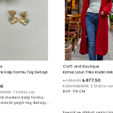
ne
Craft and Boutique
nk Kalp Formlu Taş Detaylı
Kırmızı Uzun Triko Kadın Hır
₺877,50
₺1.350,00
00
Kullanılabilirlik:
2 Stokta va
BOY: 114 CM
bilirlik:
1 Stokta var
enk modern kalp formu,
 zümrüt yeşili taş detayı,
apısıyla konforlu
Enerjik ve dikkat çekici bi