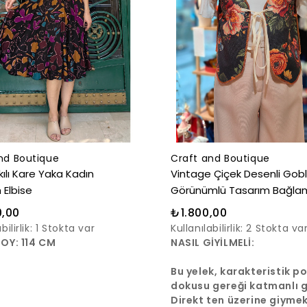
nd Boutique
Craft and Boutique
kılı Kare Yaka Kadın
Vintage Çiçek Desenli Gob
 Elbise
Görünümlü Tasarım Bağlam
Yelek
,00
₺1.800,00
bilirlik:
1 Stokta var
Kullanılabilirlik:
2 Stokta va
BOY: 114 CM
NASIL GİYİLMELİ:
Bu yelek, karakteristik p
dokusu gereği katmanlı 
için tasarlanmıştır.
Direkt ten üzerine giyme