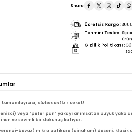
Share
Ücretsiz Kargo :
3000 
Tahmini Teslim :
Sipa
ürün
Gizlilik Politikası :
Güv
sad
umlar
in tamamlayıcısı,
statement
bir ceket!
(denizci) veya "peter pan" yakayı anımsatan büyük yaka d
inen ve sevimli bir dokunuş katıyor.
erengi-beyaz) mikro pötikare (gingham) deseni, klasik g