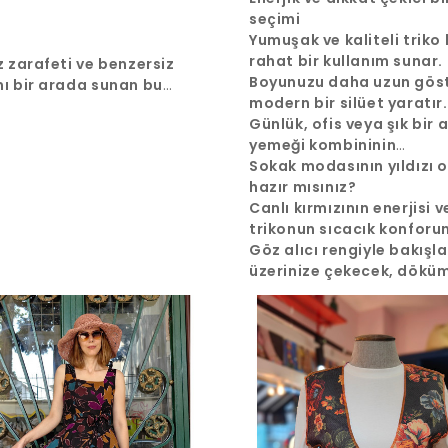
m,
seçimi
gün ve zarif bir görünüm
Yumuşak ve kaliteli triko
al,
rahat bir kullanım sunar.
z zarafeti ve benzersiz
Boyunuzu daha uzun göst
ı bir arada sunan bu
modern bir silüet yaratır.
akı koleksiyonunuzda
Günlük, ofis veya şık bir
ratacak.
yemeği kombininin
tamamlayıcısı olabilir.
Sokak modasının yıldızı 
hazır mısınız?
Canlı kırmızının enerjisi v
trikonun sıcacık konforu
birleştiren bu uzun hırka i
Göz alıcı rengiyle bakışla
tanışın.
üzerinize çekecek, döküm
rahat kesimiyle ise gün 
şıklığınızı garantileyecek