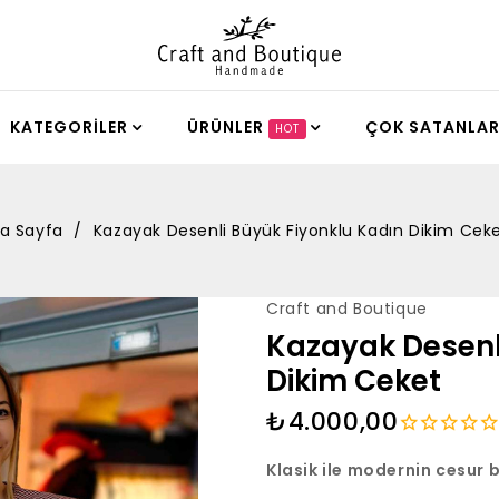
KATEGORILER
ÜRÜNLER
ÇOK SATANLA
HOT
Stokta Yok
a Sayfa
Kazayak Desenli Büyük Fiyonklu Kadın Dikim Cek
Şık Ve Mo
Kiraz Ka
Craft and Boutique
-50%
Bloklu Ka
₺1.900,
Kazayak Desenl
Yeşil, Siya
₺3.950,00
Dikim Ceket
₺1.975,0
₺4.000,00
Retro İll
Klasik ile modernin cesur b
Desenli 
Soyut Yüz 