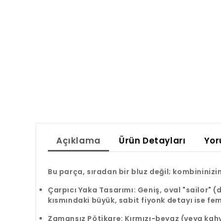
Açıklama
Ürün Detayları
Yor
Bu parça, sıradan bir bluz değil; kombininiz
Çarpıcı Yaka Tasarımı: Geniş, oval "sailor" 
kısmındaki büyük, sabit fiyonk detayı ise fem
Zamansız Pötikare: Kırmızı-beyaz (veya kahv