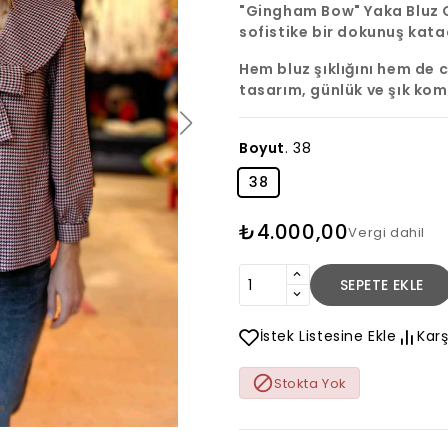
Kadın Ç
₺3.000
"Gingham Bow" Yaka Bluz C
Kadın Özel
tique
Craft and Boutique
Array
Etek
sofistike bir dokunuş kata
 Detaylı
Çiçek Desenli Balon Kollu
₺3.000,0
Array
dın Dikim
Hakim Yaka Midi Kadın
Hem bluz şıklığını hem de
Dikim Elbise
tasarım, günlük ve şık ko
₺4.500,00
1 Stokta
Kullanılabilirlik:
1 Stokta
var
Boyut
.
38
BOY:
38
GÖĞÜS:
₺4.000,00
Vergi dahil
BEL:
SEPETE EKLE
İstek Listesine Ekle
Karş

Stokta Yok