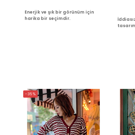
kullanı
Şık, öz
Enerjik ve şık bir görünüm için
için ide
harika bir seçimdir.
İddiası
tasarım
küpe, t
fark ya
-35%