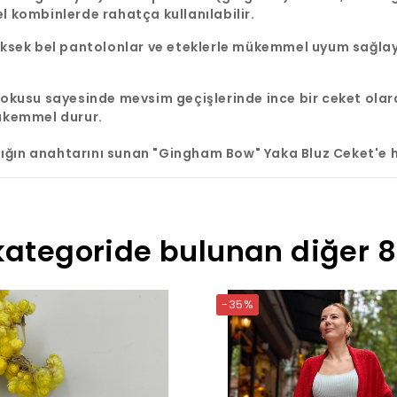
l kombinlerde rahatça kullanılabilir.
 yüksek bel pantolonlar ve eteklerle mükemmel uyum sağl
dokusu sayesinde mevsim geçişlerinde ince bir ceket olara
mükemmel durur.
ığın anahtarını sunan "Gingham Bow" Yaka Bluz Ceket'e 
kategoride bulunan diğer 8
-35%